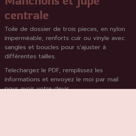
centrale
Toile de dossier de trois pieces, en nylon
imperméable, renforts cuir ou vinyle avec
sangles et boucles pour s'ajuster à
différentes tailles.
Telechargez le PDF, remplissez les
informations et envoyez le moi par mail
pour avoir votre devis.
Votre devis ici
En savoir plus