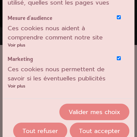
utilisé, quelles sont les pages vues
Mesure d'audience
Ces cookies nous aident à
comprendre comment notre site
est utilisé. Nous savons quelles
Voir plus
pages sont les plus vues, d'où
Marketing
viennent nos visiteurs. Ils sont
Ces cookies nous permettent de
essentiels pour nous afin de vous
savoir si les éventuelles publicités
offrir la meilleure expérience
que nous avons pu vous
Voir plus
possible.
proposer ont été pertinentes.
Valider mes choix
Tout refuser
Tout accepter