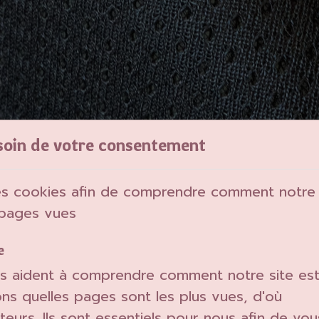
soin de votre consentement
es cookies afin de comprendre comment notre si
 pages vues
e
s aident à comprendre comment notre site es
vons quelles pages sont les plus vues, d'où
teurs. Ils sont essentiels pour nous afin de vou