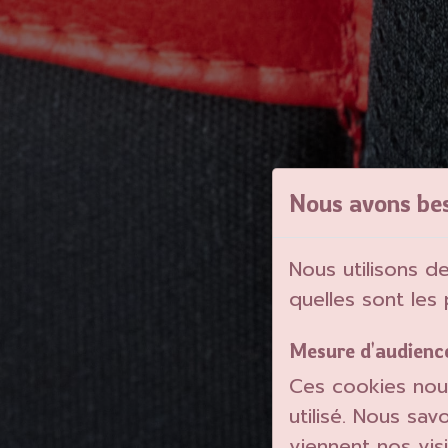
Nous avons be
Nous utilisons d
quelles sont les
Mesure d'audienc
Ces cookies nou
utilisé. Nous sa
viennent nos visi