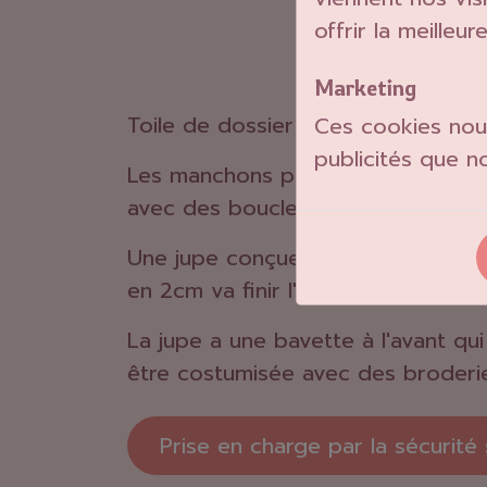
offrir la meilleu
Marketing
Toile de dossier constituée de tr
Ces cookies nous
publicités que n
Les manchons peuvent être conçus e
avec des boucles, des sangles et 
Une jupe conçue soit en cuir, vin
en 2cm va finir l'ensemble.
La jupe a une bavette à l'avant qui 
être costumisée avec des broderi
Prise en charge par la sécurité 