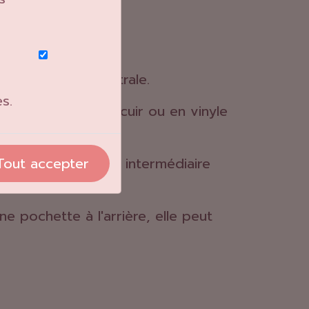
e et une jupe centrale.
s.
ort sur nylon en cuir ou en vinyle
la personne.
Tout accepter
 couche de mousse intermédiaire
ne pochette à l'arrière, elle peut