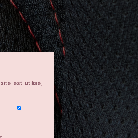
te est utilisé,
t
s