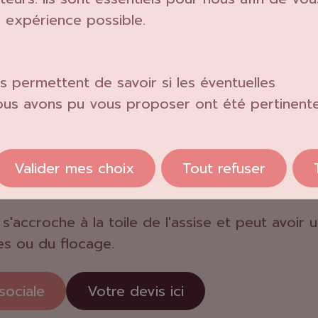
re expérience possible.
ois pièces, un manchon droit, un manchon gauch
 permettent de savoir si les éventuelles
ous avons pu vous proposer ont été pertinente
n cuir, vinyle et nylon imperméable ou en renf
des velcros pour un ajustement au souhait de 
Valider mes choix
Tout refuser
yle, nylon imperméable ou aero 3D nu avec une
s'accroche à la toile de l'assise et peut avoir u
es ou du flocage.
sociale
Votre devis ici