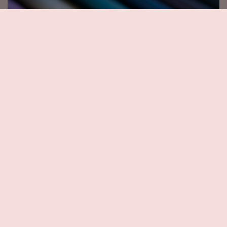
Vinyle
Tissu cuir synthétique, inifugé 2mm
d'epaisseur.
Différents choix de couleur.